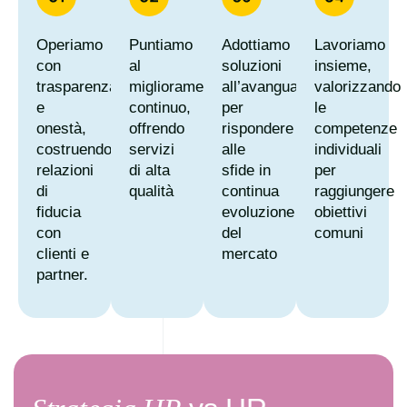
Operiamo
Puntiamo
Adottiamo
Lavoriamo
con
al
soluzioni
insieme,
trasparenza
miglioramento
all’avanguardia
valorizzando
e
continuo,
per
le
onestà,
offrendo
rispondere
competenze
costruendo
servizi
alle
individuali
relazioni
di alta
sfide in
per
di
qualità
continua
raggiungere
fiducia
evoluzione
obiettivi
con
del
comuni
clienti e
mercato
partner.