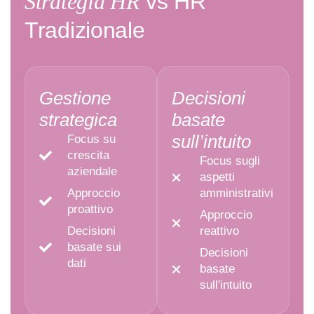
Strategia HR
vs HR
Tradizionale
Gestione
Decisioni
strategica
basate
sull’intuito
Focus su
crescita
Focus sugli
aziendale
aspetti
Approccio
amministrativi
proattivo
Approccio
Decisioni
reattivo
basate sui
Decisioni
dati
basate
sull'intuito