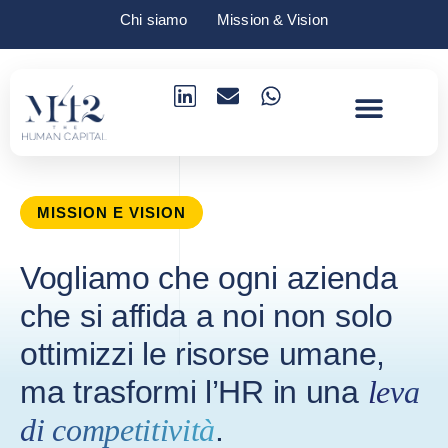
Chi siamo
Mission & Vision
La tua azienda
Metodo HR 360°
Casi studio
MISSION E VISION
Vogliamo che ogni azienda
che si affida a noi non solo
ottimizzi le risorse umane,
ma trasformi l’HR in una
leva
di competitività
.